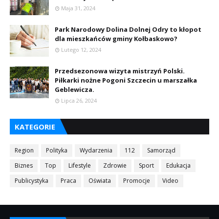
Maja 31, 2024
Park Narodowy Dolina Dolnej Odry to kłopot
dla mieszkańców gminy Kołbaskowo?
Lutego 12, 2024
Przedsezonowa wizyta mistrzyń Polski.
Piłkarki nożne Pogoni Szczecin u marszałka
Geblewicza.
Lipca 26, 2024
KATEGORIE
Region
Polityka
Wydarzenia
112
Samorząd
Biznes
Top
Lifestyle
Zdrowie
Sport
Edukacja
Publicystyka
Praca
Oświata
Promocje
Video