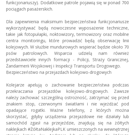
funkcjonariuszy). Dodatkowe patrole pojawią się w ponad 700
pociągach pasażerskich.
Dla zapewnienia maksimum bezpieczeństwa funkcjonariusze
wykorzystywać będą nowoczesne wyposażenie techniczne,
takie jak fotopułapki, noktowizory, termowizory oraz mobilne
centra monitoringu, które prowadzić będą obserwację linii
kolejowych. W służbie mundurowych wspierać będzie około 70
psów patrolowych. Wsparcia udzielą nam również
przedstawiciele innych formacji - Policji, Straży Granicznej,
Żandarmerii Wojskowej i Inspekcji Transportu Drogowego.
Bezpieczeństwo na przejazdach kolejowo-drogowych
Kolejarze apelują o zachowanie bezpieczeństwa podczas
przekraczania przejazdów kolejowo-drogowych. Zawsze
należy zachować szczególną ostrożność, zatrzymać się przed
znakiem stop, czerwonymi światłami i nie wjeżdżać pod
opadające rogatki. Ważne telefony, z których można
skorzystać, gdyby urządzenia przejazdowe nie działały lub
samochód zgasł na przejeździe, znajdują się na żółtych
naklejkach #ŻółtaNaklejkaPLK umieszczonych na wewnętrznej