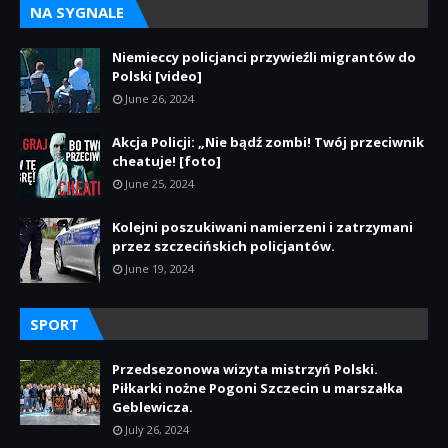
NA SYGNALE
Niemieccy policjanci przywieźli migrantów do
Polski [video]
June 26, 2024
Akcja Policji: „Nie bądź zombi! Twój przeciwnik
cheatuje! [foto]
June 25, 2024
Kolejni poszukiwani namierzeni i zatrzymani
przez szczecińskich policjantów.
June 19, 2024
SPORT
Przedsezonowa wizyta mistrzyń Polski.
Piłkarki nożne Pogoni Szczecin u marszałka
Geblewicza.
July 26, 2024