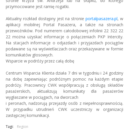
stronie krzyża św. Andrzeja lub na słupku, do którego
przymocowane jest ramię rogatki.
Aktualny rozkład dostępny jest na stronie
portalpasazera.pl
, w
aplikacji mobilnej Portal Pasażera, a także na stronach
przewoźników. Pod numerem całodobowej infolinii 22 322 22
22 można uzyskać informacje o połączeniach PKP Intercity.
Na stacjach informacje o odjazdach i przyjazdach pociągów
podawane są na wyświetlaczach oraz przekazywane w formie
komunikatów głosowych.
Wsparcie w podróży przez całą dobę
Centrum Wsparcia Klienta działa 7 dni w tygodniu i 24 godziny
na dobę zapewniając podróżnym pomoc na każdym etapie
podróży. Pracownicy CWK współpracują z obsługą składów
pasażerskich, aktualizują komunikaty dla pasażerów
wygłaszane w pociągach, na dworcach
i peronach, nadzorują przejazdy osób z niepełnosprawnością.
W przypadku utrudnień CWK uczestniczy w organizacji
zastępczej komunikacji.
Tagi:
Region