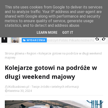
This site uses cookies from Google to deliver its services
and to analyze traffic. Your IP address and user-agent are
shared with Google along with performance and security
metrics to ensure quality of service, generate usage
statistics, and to detect and address abuse.
LEARN MORE
GOT IT
WYDARZENIA
Festiwal Filmowy ze wsparciem Pomorza Zachodniego.
goni
Strona główna
Region
Kolejarze gotowi na podróże w długi weekend
majowy
Kolejarze gotowi na podróże w
długi weekend majowy
IKolbaskowo.pl - Twoje źródło rzetelnych informacji
Kwietnia 30, 2024