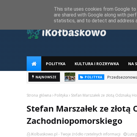
Home
Regulamin
RODO
Reklama
Kontakt z redakcj
This site uses cookies from Google to d
are shared with Google along with perf
statistics, and to detect and address 
POLITYKA
KULTURA I ROZRYWKA
NA 
Przedsezonowa w
POLITYKA
NAJNOWSZE
Festiwal Fi
WYDARZENIA
Strona główna
Polityka
Stefan Marszałek ze złotą Odznaką 
Stefan Marszałek ze złotą
Zachodniopomorskiego
IKolbaskowo.pl - Twoje źródło rzetelnych informacji
Luteg