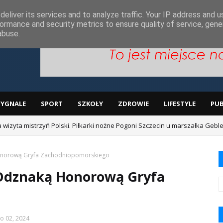
ą
eliver its services and to analyze traffic. Your IP address and 
ormance and security metrics to ensure quality of service, gen
abuse.
SYGNALE
SPORT
SZKOŁY
ZDROWIE
LIFESTYLE
PUB
izyta mistrzyń Polski. Piłkarki nożne Pogoni Szczecin u marszałka Gebl
lmowy ze wsparciem Pomorza Zachodniego.
Honorową Gryfa Zachodniopomorskiego
 Odznaką Honorową Gryfa
o 02, 2024