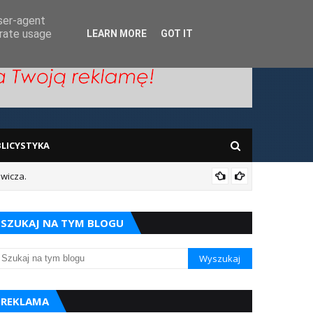
user-agent
erate usage
LEARN MORE
GOT IT
LICYSTYKA
ewicza.
Prace w
SZUKAJ NA TYM BLOGU
REKLAMA