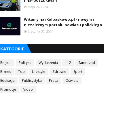
finał poszukiwań
Maja 29, 2024
Witamy na iKolbaskowo.pl - nowym i
niezależnym portalu powiatu polickiego
Stycznia 30, 2024
KATEGORIE
Region
Polityka
Wydarzenia
112
Samorząd
Biznes
Top
Lifestyle
Zdrowie
Sport
Edukacja
Publicystyka
Praca
Oświata
Promocje
Video