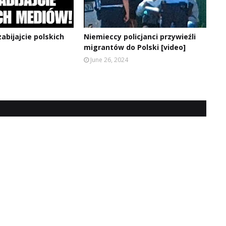
zabijajcie polskich
Niemieccy policjanci przywieźli
migrantów do Polski [video]
June 26, 2024