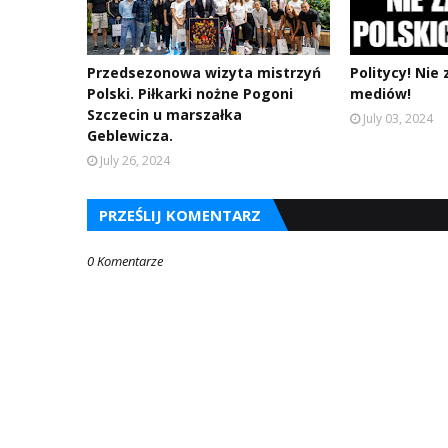
Przedsezonowa wizyta mistrzyń
Politycy! Nie 
Polski. Piłkarki nożne Pogoni
mediów!
Szczecin u marszałka
July 03, 2024
Geblewicza.
July 26, 2024
PRZEŚLIJ KOMENTARZ
0 Komentarze