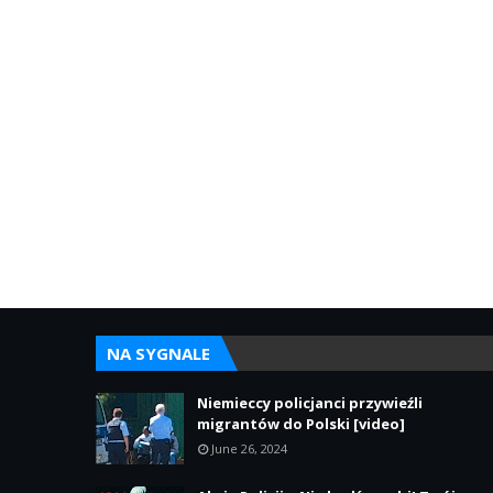
NA SYGNALE
Niemieccy policjanci przywieźli
migrantów do Polski [video]
June 26, 2024