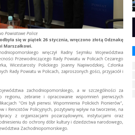
two Powiatowe Police
 odbyła się w piątek 26 stycznia, wręczono złotą Odznakę
i Marszałkowi.
odniopomorskiego wręczył Radny Sejmiku Województwa
cności Przewodniczącego Rady Powiatu w Policach Cezarego
rka, Wicestarosty Polickiego Joanny Napiwodzkiej, Członka
ych Rady Powiatu w Policach, zaproszonych gości, przyjaciół i
jewództwa zachodniopomorskiego, a w szczególności za
go regionu, zebranie i opracowanie wspomnień pierwszych
acjach "Oni byli pierwsi. Wspomnienia Polickich Pionierów",
ów i Rencistów Policyjnych, pozytywny wpływ na tworzenie, na
racy z organizacjami pozarządowymi, instytucjami oraz
niesieniu do ochrony dóbr kultury i dziedzictwa narodowego,
jewództwa Zachodniopomorskiego.