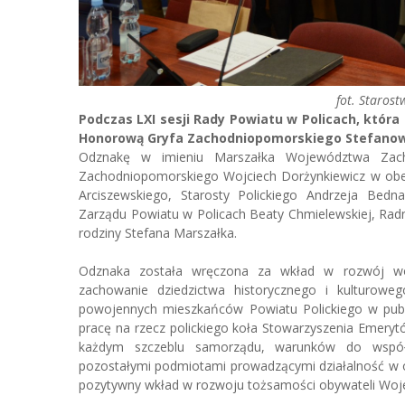
fot. Staros
Podczas LXI sesji Rady Powiatu w Policach, która
Honorową Gryfa Zachodniopomorskiego Stefanow
Odznakę w imieniu Marszałka Województwa Zach
Zachodniopomorskiego Wojciech Dorżynkiewicz w obe
Arciszewskiego, Starosty Polickiego Andrzeja Bedna
Zarządu Powiatu w Policach Beaty Chmielewskiej, Radn
rodziny Stefana Marszałka.
Odznaka została wręczona za wkład w rozwój wo
zachowanie dziedzictwa historycznego i kulturowe
powojennych mieszkańców Powiatu Polickiego w publik
pracę na rzecz polickiego koła Stowarzyszenia Emeryt
każdym szczeblu samorządu, warunków do współp
pozostałymi podmiotami prowadzącymi działalność w od
pozytywny wkład w rozwoju tożsamości obywateli Wo