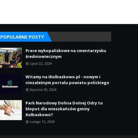
POPULARNE POSTY
Prace wykopaliskowe na cmentarzysku
średniowiecznym
Lipca 22, 2024
Witamy na iKolbaskowo.pl - nowym i
niezależnym portalu powiatu polickiego
Stycznia 30, 2024
Park Narodowy Dolina Dolnej Odry to
kłopot dla mieszkańców gminy
Kołbaskowo?
Lutego 12, 2024