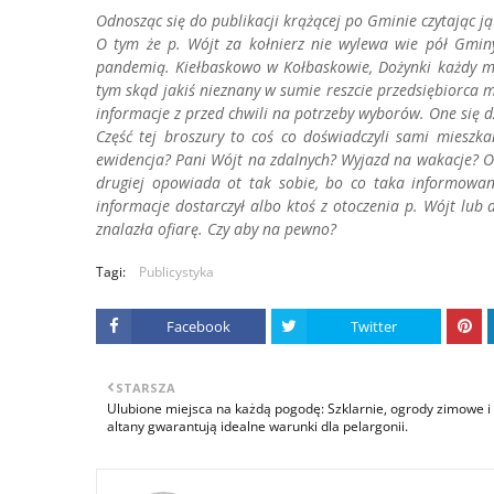
Odnosząc się do publikacji krążącej po Gminie czytając j
O tym że p. Wójt za kołnierz nie wylewa wie pół Gminy
pandemią. Kiełbaskowo w Kołbaskowie, Dożynki każdy móg
tym skąd jakiś nieznany w sumie reszcie przedsiębiorca m
informacje z przed chwili na potrzeby wyborów. One się d
Część tej broszury to coś co doświadczyli sami miesz
ewidencja? Pani Wójt na zdalnych? Wyjazd na wakacje? O
drugiej opowiada ot tak sobie, bo co taka informowa
informacje dostarczył albo ktoś z otoczenia p. Wójt lub 
znalazła ofiarę. Czy aby na pewno?
Tagi:
Publicystyka
Facebook
Twitter
STARSZA
Ulubione miejsca na każdą pogodę: Szklarnie, ogrody zimowe i
altany gwarantują idealne warunki dla pelargonii.