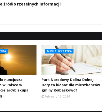
e źródło rzetelnych informacji
TYKA
PUBLICYSTYKA
 do nuncjusza
Park Narodowy Dolina Dolnej
o w Polsce w
Odry to kłopot dla mieszkańców
ście arcybiskupa
gminy Kołbaskowo?
gi.
February 12, 2024
4