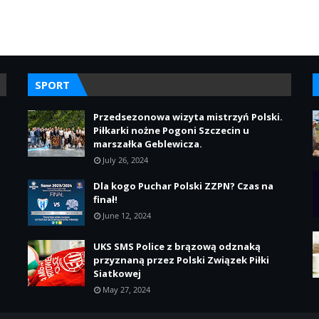
SPORT
Przedsezonowa wizyta mistrzyń Polski.
Piłkarki nożne Pogoni Szczecin u
marszałka Geblewicza.
July 26, 2024
Dla kogo Puchar Polski ZZPN? Czas na
finał!
June 12, 2024
UKS SMS Police z brązową odznaką
przyznaną przez Polski Związek Piłki
Siatkowej
May 27, 2024