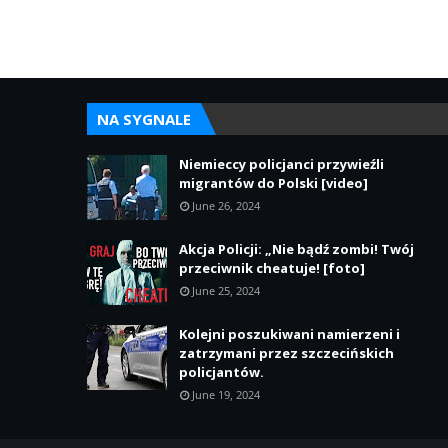
NA SYGNALE
Niemieccy policjanci przywieźli
migrantów do Polski [video]
June 26, 2024
Akcja Policji: „Nie bądź zombi! Twój
przeciwnik cheatuje! [foto]
June 25, 2024
Kolejni poszukiwani namierzeni i
zatrzymani przez szczecińskich
policjantów.
June 19, 2024