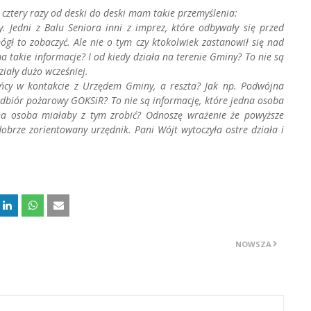
ą cztery razy od deski do deski mam takie przemyślenia:
. Jedni z Balu Seniora inni z imprez, które odbywały się przed
ł to zobaczyć. Ale nie o tym czy ktokolwiek zastanowił się nad
a takie informacje? I od kiedy działa na terenie Gminy? To nie są
ziały dużo wcześniej.
kańcy w kontakcie z Urzędem Gminy, a reszta? Jak np. Podwójna
dbiór pożarowy GOKSiR? To nie są informację, które jedna osoba
na osoba miałaby z tym zrobić? Odnoszę wrażenie że powyższe
dobrze zorientowany urzędnik. Pani Wójt wytoczyła ostre działa i
NOWSZA