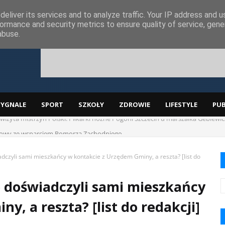
eliver its services and to analyze traffic. Your IP address and 
ormance and security metrics to ensure quality of service, gen
abuse.
SYGNALE
SPORT
SZKOŁY
ZDROWIE
LIFESTYLE
PUB
izyta mistrzyń Polski. Piłkarki nożne Pogoni Szczecin u marszałka Geblewic
mowy ze wsparciem Pomorza Zachodniego.
adczyli sami mieszkańcy w kontakcie z Urzędem Gminy, a reszta? [list do
co doświadczyli sami mieszkańcy
, a reszta? [list do redakcji]