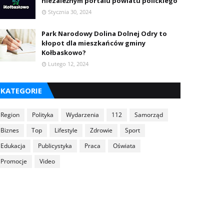
niezależnym portalu powiatu polickiego
Stycznia 30, 2024
Park Narodowy Dolina Dolnej Odry to
kłopot dla mieszkańców gminy
Kołbaskowo?
Lutego 12, 2024
KATEGORIE
Region
Polityka
Wydarzenia
112
Samorząd
Biznes
Top
Lifestyle
Zdrowie
Sport
Edukacja
Publicystyka
Praca
Oświata
Promocje
Video