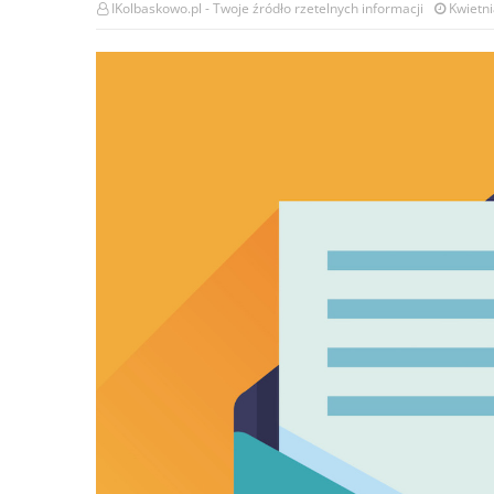
IKolbaskowo.pl - Twoje źródło rzetelnych informacji
Kwietni