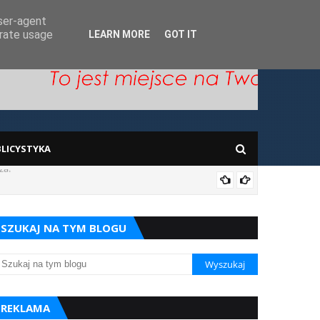
user-agent
erate usage
LEARN MORE
GOT IT
LICYSTYKA
za.
Prace w
SZUKAJ NA TYM BLOGU
REKLAMA