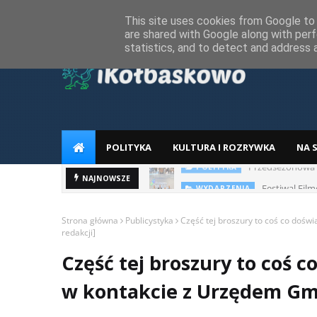
Home
Regulamin
RODO
Reklama
Kontakt z redakcją
This site uses cookies from Google to d
are shared with Google along with perf
statistics, and to detect and address 
POLITYKA
KULTURA I ROZRYWKA
NA 
Przedsezonowa w
POLITYKA
Festiwal Fil
NAJNOWSZE
WYDARZENIA
Strona główna
Publicystyka
Część tej broszury to coś co doświ
redakcji]
Część tej broszury to coś 
w kontakcie z Urzędem Gminy