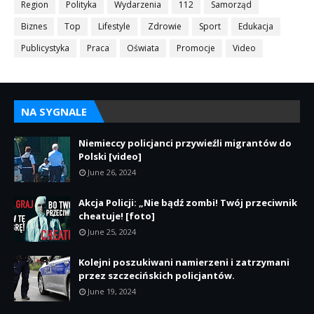
Region
Polityka
Wydarzenia
112
Samorząd
Biznes
Top
Lifestyle
Zdrowie
Sport
Edukacja
Publicystyka
Praca
Oświata
Promocje
Video
NA SYGNALE
Niemieccy policjanci przywieźli migrantów do
Polski [video]
June 26, 2024
Akcja Policji: „Nie bądź zombi! Twój przeciwnik
cheatuje! [foto]
June 25, 2024
Kolejni poszukiwani namierzeni i zatrzymani
przez szczecińskich policjantów.
June 19, 2024