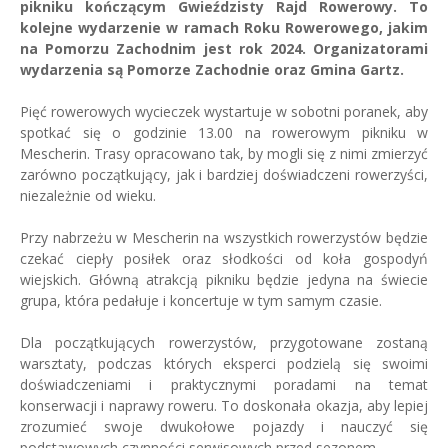
pikniku kończącym Gwieździsty Rajd Rowerowy. To
kolejne wydarzenie w ramach Roku Rowerowego, jakim
na Pomorzu Zachodnim jest rok 2024. Organizatorami
wydarzenia są Pomorze Zachodnie oraz Gmina Gartz.
Pięć rowerowych wycieczek wystartuje w sobotni poranek, aby
spotkać się o godzinie 13.00 na rowerowym pikniku w
Mescherin. Trasy opracowano tak, by mogli się z nimi zmierzyć
zarówno początkujący, jak i bardziej doświadczeni rowerzyści,
niezależnie od wieku.
Przy nabrzeżu w Mescherin na wszystkich rowerzystów będzie
czekać ciepły posiłek oraz słodkości od koła gospodyń
wiejskich. Główną atrakcją pikniku będzie jedyna na świecie
grupa, która pedałuje i koncertuje w tym samym czasie.
Dla początkujących rowerzystów, przygotowane zostaną
warsztaty, podczas których eksperci podzielą się swoimi
doświadczeniami i praktycznymi poradami na temat
konserwacji i naprawy roweru. To doskonała okazja, aby lepiej
zrozumieć swoje dwukołowe pojazdy i nauczyć się
podstawowych czynności serwisowych przed sezonem.