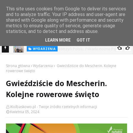
This site uses cookies from Google to deliver its services
and to analyze traffic. Your IP address and user-agent are
shared with Google along with performance and security
metrics to ensure quality of service, generate usage
statistics, and to detect and address abuse.
LEARN MORE
GOT IT
WYDARZENIA
Festiwal Filmowy ze wsparciem Pomorza Zachodniego.
goni
Strona główna
Wydarzenia
Gwieździście do Mescherin. Kolejne
rowerowe święto
Gwieździście do Mescherin.
Kolejne rowerowe święto
IKolbaskowo.pl - Twoje źródło rzetelnych informacji
Kwietnia 05, 2024