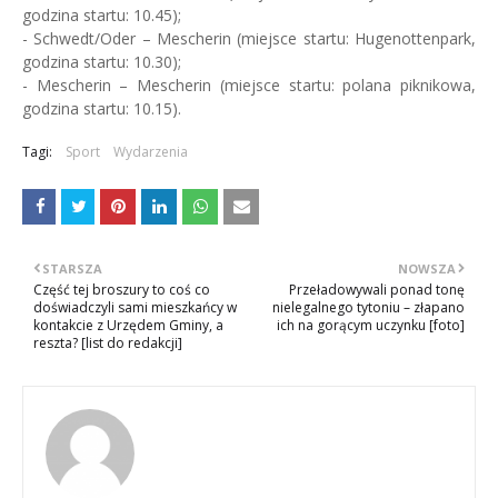
godzina startu: 10.45);
- Schwedt/Oder – Mescherin (miejsce startu: Hugenottenpark,
godzina startu: 10.30);
- Mescherin – Mescherin (miejsce startu: polana piknikowa,
godzina startu: 10.15).
Tagi:
Sport
Wydarzenia
STARSZA
NOWSZA
Część tej broszury to coś co
Przeładowywali ponad tonę
doświadczyli sami mieszkańcy w
nielegalnego tytoniu – złapano
kontakcie z Urzędem Gminy, a
ich na gorącym uczynku [foto]
reszta? [list do redakcji]