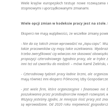
Wiele krajów europejskich testuje nowe rozwiązania
stopniowymi i uporządkowanymi zmianami.
Wiele opcji zmian w kodeksie pracy jest na stole.
Eksperci nie mają wątpliwości, że wszelkie zmiany po
- Nie da się takich zmian wprowadzić na „łapu-capu”. Wsz
także pracowników czy mają takie oczekiwania. Wyobra
trzeba zweryfikować czy wówczas nie skasować obowiązko
propozycji czterodniowego tygodnia pracy, ale w trybie 
inni też od czwartku do niedzieli
– mówi Kamil Zieliński, 
- Czterodniowy tydzień pracy ładnie brzmi, ale organiza
mają również inni eksperci Północnej Izby Gospodarczej
- Jest wiele firm, które organizacyjnie i finansowo ni
poszukiwania przez przedsiębiorców nowych rozwiązań, w t
Wszyscy jesteśmy zgodni, że mniejsza ilość pracy jest z
są wprowadzane. Od 2020 roku niepewność gospodarcza 