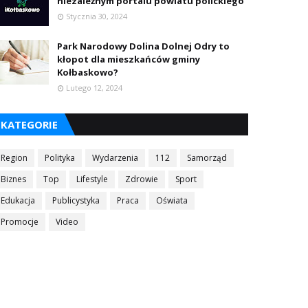
niezależnym portalu powiatu polickiego
Stycznia 30, 2024
Park Narodowy Dolina Dolnej Odry to
kłopot dla mieszkańców gminy
Kołbaskowo?
Lutego 12, 2024
KATEGORIE
Region
Polityka
Wydarzenia
112
Samorząd
Biznes
Top
Lifestyle
Zdrowie
Sport
Edukacja
Publicystyka
Praca
Oświata
Promocje
Video