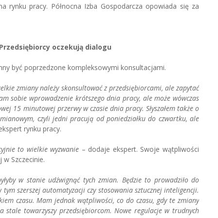
 na rynku pracy. Północna Izba Gospodarcza opowiada się za
 Przedsiębiorcy oczekują dialogu
winny być poprzedzone kompleksowymi konsultacjami.
elkie zmiany należy skonsultować z przedsiębiorcami, ale zapytać
żam sobie wprowadzenie krótszego dnia pracy, ale może wówczas
wej 15 minutowej przerwy w czasie dnia pracy. Słyszałem także o
zmianowym, czyli jedni pracują od poniedziałku do czwartku, ale
ekspert rynku pracy.
cyjnie to wielkie wyzwanie
– dodaje ekspert. Swoje wątpliwości
 w Szczecinie.
e byłyby w stanie udźwignąć tych zmian. Będzie to prowadziło do
ym szerszej automatyzacji czy stosowania sztucznej inteligencji.
nakiem czasu. Mam jednak wątpliwości, co do czasu, gdy te zmiany
stale towarzyszy przedsiębiorcom. Nowe regulacje w trudnych