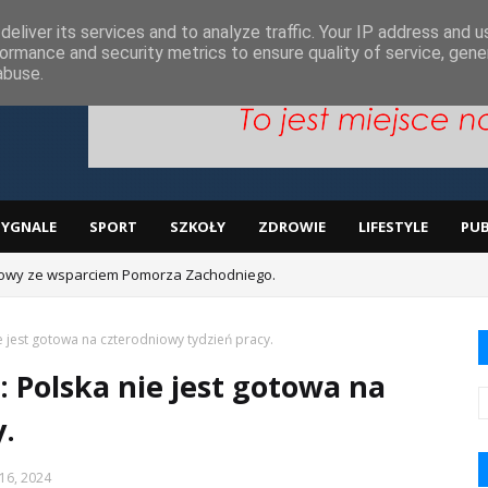
ą
eliver its services and to analyze traffic. Your IP address and 
ormance and security metrics to ensure quality of service, gen
abuse.
SYGNALE
SPORT
SZKOŁY
ZDROWIE
LIFESTYLE
PUB
lmowy ze wsparciem Pomorza Zachodniego.
 jest gotowa na czterodniowy tydzień pracy.
 Polska nie jest gotowa na
y.
16, 2024