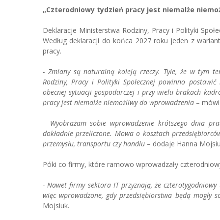
„Czterodniowy tydzień pracy jest niemalże niem
Deklaracje Ministerstwa Rodziny, Pracy i Polityki Spo
Według deklaracji do końca 2027 roku jeden z wariant
pracy.
- Zmiany są naturalną koleją rzeczy. Tyle, że w tym t
Rodziny, Pracy i Polityki Społecznej powinno postawić
obecnej sytuacji gospodarczej i przy wielu brakach kad
pracy jest niemalże niemożliwy do wprowadzenia
– mówi
– Wyobrażam sobie wprowadzenie krótszego dnia pracy
dokładnie przeliczone. Mowa o kosztach przedsiębiorców,
przemysłu, transportu czy handlu
– dodaje Hanna Mojsiu
Póki co firmy, które ramowo wprowadzały czterodniowy
- Nawet firmy sektora IT przyznają, że czterotygodniowy
więc wprowadzone, gdy przedsiębiorstwa będą mogły so
Mojsiuk.