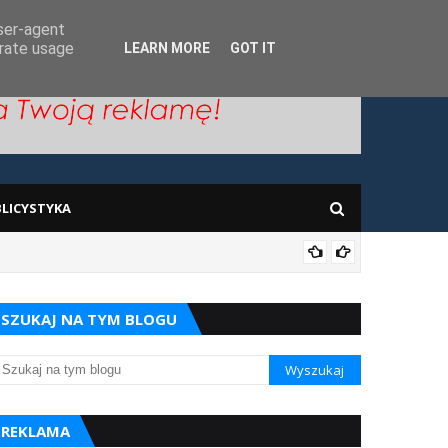
user-agent
erate usage
LEARN MORE
GOT IT
LICYSTYKA
Prace w
SZUKAJ NA TYM BLOGU
REKLAMA