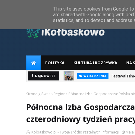
Home
Regulamin
RODO
Reklama
Kontakt z redakcj
This site uses cookies from Google to d
are shared with Google along with perf
statistics, and to detect and address 
POLITYKA
KULTURA I ROZRYWKA
NA 
Festiwal Fi
NAJNOWSZE
WYDARZENIA
Strona główna
Region
Północna Izba Gospodarcza: Polska nie
Północna Izba Gospodarcza:
czterodniowy tydzień prac
IKolbaskowo.pl - Twoje źródło rzetelnych informacji
Maja 