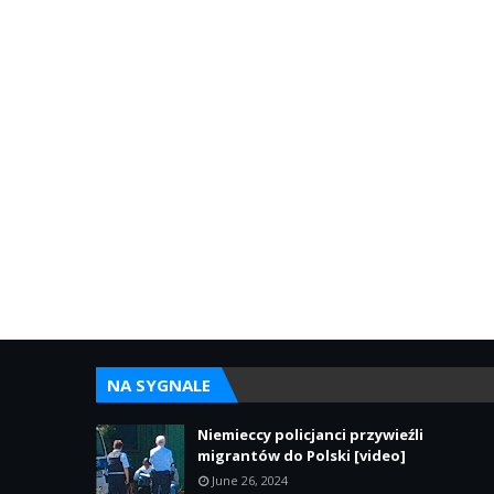
NA SYGNALE
Niemieccy policjanci przywieźli
migrantów do Polski [video]
June 26, 2024