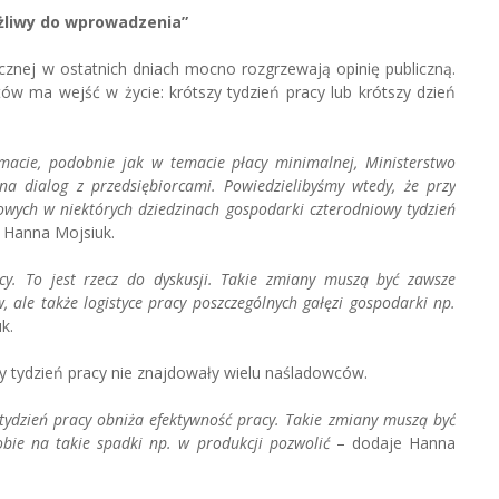
ożliwy do wprowadzenia”
łecznej w ostatnich dniach mocno rozgrzewają opinię publiczną.
ów ma wejść w życie: krótszy tydzień pracy lub krótszy dzień
emacie, podobnie jak w temacie płacy minimalnej, Ministerstwo
 na dialog z przedsiębiorcami. Powiedzielibyśmy wtedy, że przy
rowych w niektórych dziedzinach gospodarki czterodniowy tydzień
 Hanna Mojsiuk.
. To jest rzecz do dyskusji. Takie zmiany muszą być zawsze
 ale także logistyce pracy poszczególnych gałęzi gospodarki np.
k.
 tydzień pracy nie znajdowały wielu naśladowców.
 tydzień pracy obniża efektywność pracy. Takie zmiany muszą być
bie na takie spadki np. w produkcji pozwolić
– dodaje Hanna