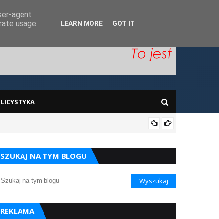
user-agent
erate usage
LEARN MORE
GOT IT
LICYSTYKA
Prace w
SZUKAJ NA TYM BLOGU
REKLAMA