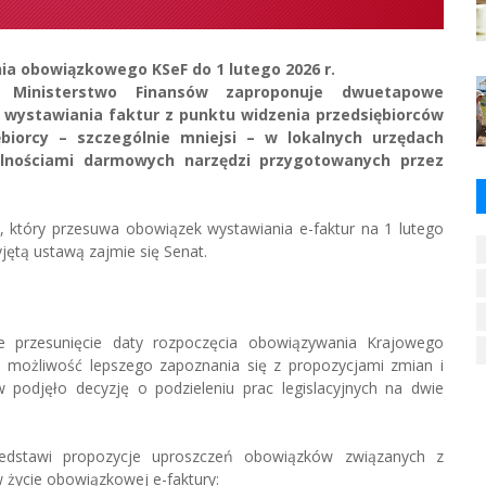
ia obowiązkowego KSeF do 1 lutego 2026 r.
o Ministerstwo Finansów zaproponuje dwuetapowe
 wystawiania faktur z punktu widzenia przedsiębiorców
ębiorcy – szczególnie mniejsi – w lokalnych urzędach
lnościami darmowych narzędzi przygotowanych przez
, który przesuwa obowiązek wystawiania e-faktur na 1 lutego
jętą ustawą zajmie się Senat.
 przesunięcie daty rozpoczęcia obowiązywania Krajowego
m możliwość lepszego zapoznania się z propozycjami zmian i
w podjęło decyzję o podzieleniu prac legislacyjnych na dwie
rzedstawi propozycje uproszczeń obowiązków związanych z
życie obowiązkowej e-faktury: