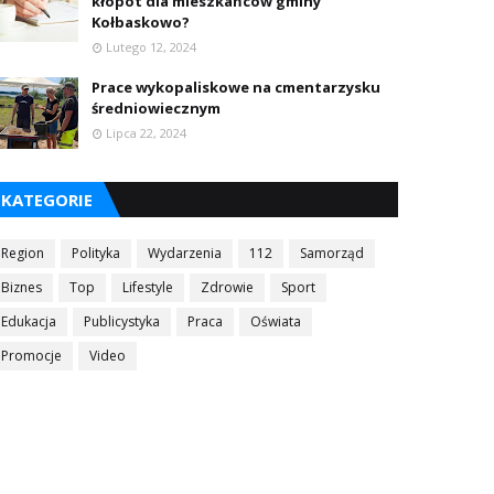
kłopot dla mieszkańców gminy
Kołbaskowo?
Lutego 12, 2024
Prace wykopaliskowe na cmentarzysku
średniowiecznym
Lipca 22, 2024
KATEGORIE
Region
Polityka
Wydarzenia
112
Samorząd
Biznes
Top
Lifestyle
Zdrowie
Sport
Edukacja
Publicystyka
Praca
Oświata
Promocje
Video