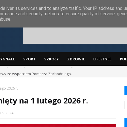
ą
eliver its services and to analyze traffic. Your IP address and 
ormance and security metrics to ensure quality of service, gen
abuse.
SYGNALE
SPORT
SZKOŁY
ZDROWIE
LIFESTYLE
PUB
lmowy ze wsparciem Pomorza Zachodniego.
ego 2026 r.
ęty na 1 lutego 2026 r.
15, 2024