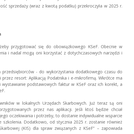
rtość sprzedaży (wraz z kwotą podatku) przekroczyła w 2025 r.
.
m
u, żeby przygotować się do obowiązkowego KSeF. Obecnie w
ienia i nadal mogą oni korzystać z dotychczasowych narzędzi i
ch przedsiębiorców - do wykorzystania dodatkowego czasu do
rzez resort: Aplikacją Podatnika i e-mikrofirmą. Wkrótce ma
wi wystawianie podstawowych faktur w KSeF oraz ich korekt, a
eF.
owników w lokalnych Urzędach Skarbowych. Już teraz są oni
ygotowanych przez nas aplikacji. Jeśli ktoś będzie chciał
 jego oczekiwania i potrzeby, to dostanie indywidualne wsparcie
 szkolenia. Dodatkowo, od stycznia 2025 r. zostanie również
i Skarbowej (KIS) dla spraw związanych z KSeF” – zapowiada