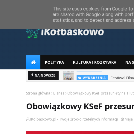
Home
Regulamin
RODO
Reklama
Kontakt z redakcj
This site uses cookies from Google to d
are shared with Google along with perf
statistics, and to detect and address 
POLITYKA
KULTURA I ROZRYWKA
NA 
Festiwal Fi
NAJNOWSZE
WYDARZENIA
Strona główna
Biznes
Obowiązkowy KSeF przesunięty na 1 lut
Obowiązkowy KSeF przesuni
IKolbaskowo.pl - Twoje źródło rzetelnych informacji
Maja 