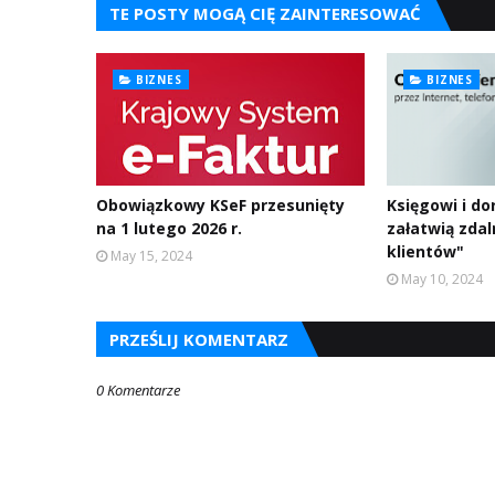
TE POSTY MOGĄ CIĘ ZAINTERESOWAĆ
BIZNES
BIZNES
Obowiązkowy KSeF przesunięty
Księgowi i d
na 1 lutego 2026 r.
załatwią zdal
klientów"
May 15, 2024
May 10, 2024
PRZEŚLIJ KOMENTARZ
0 Komentarze