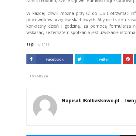
Marcin Łoboda, Szef Krajowej Administracji Skarbowej.
W każdej chwili można przyjść do US i otrzymać in
pracowników urzędów skarbowych. Aby nie tracić czasu 
konkretny dzień i godzinę, za pomocą formularza n
wskazać, że tematem spotkania jest uzyskanie informacj
Tagi:
Biznes
Facebook
Twitter
STARSZA
Napisał:
IKolbaskowo.pl - Twoj