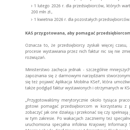
1 lutego 2026 r. dla przedsiębiorców, których wa
200 mln zł.,
1 kwietnia 2026 r. dla pozostałych przedsiębiorców
KAS przygotowana, aby pomagać przedsiębiorco
Oznacza to, że przedsiębiorcy zyskali więcej czas
procesie wystawiania przez nich faktur nic się nie zm
rozwiązań.
Ministerstwo zachęca jednak - szczególnie mniejszy
zapoznania się z darmowymi narzędziami stworzonymi p
się też pojawić Aplikacja Mobilna KSeF, która umożli
także podgląd faktur wystawionych i otrzymanych w KS
„Przygotowaliśmy merytorycznie około tysiąca prac
gotowi pomagać przedsiębiorcom w korzystaniu z prz
zobaczyć jak one działają i przekonać się czy spełniają
w tym zakresie. Po wakacjach zaczniemy też specjalne
uruchomiona specjalna infolinia Krajowej Informacj