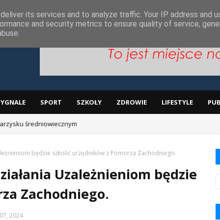
ą
eliver its services and to analyze traffic. Your IP address and 
ormance and security metrics to ensure quality of service, gen
abuse.
SYGNALE
SPORT
SZKOŁY
ZDROWIE
LIFESTYLE
PUB
arzysku średniowiecznym
leżnieniom będzie szkolić urzędników z Pomorza Zachodniego.
iałania Uzależnieniom będzie
rza Zachodniego.
07, 2024