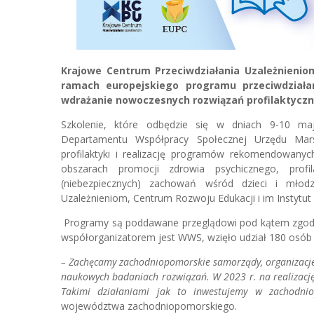
Krajowe Centrum Przeciwdziałania Uzależnienio
ramach europejskiego programu przeciwdziałan
wdrażanie nowoczesnych rozwiązań profilaktycz
Szkolenie, które odbędzie się w dniach 9-10 maj
Departamentu Współpracy Społecznej Urzędu Mar
profilaktyki i realizację programów rekomendowan
obszarach promocji zdrowia psychicznego, profila
(niebezpiecznych) zachowań wśród dzieci i młodz
Uzależnieniom, Centrum Rozwoju Edukacji i im Instytut B
Programy są poddawane przeglądowi pod kątem zgodno
współorganizatorem jest WWS, wzięło udział 180 osób
– Zachęcamy zachodniopomorskie samorządy, organizacje
naukowych badaniach rozwiązań. W 2023 r. na realizacj
Takimi działaniami jak to inwestujemy w zachodn
województwa zachodniopomorskiego.