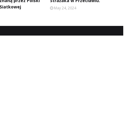
znaną przez Polski
Strażaka w Przecławiu.
 Siatkowej
May 24, 2024