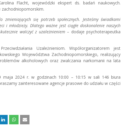
rolina Flacht, wojewódzki ekspert ds. badań naukowych.
ie zachodniopomorskim.
 zmieniających się potrzeb społecznych. Jesteśmy świadkami
ci i młodzieży. Dlatego ważne jest ciągłe doskonalenie naszych
kutecznie walczyć z uzależnieniem
– dodaje psychoterapeutka
rzeciwdziałania Uzależnieniom. Współorganizatorem jest
kowskiego Województwa Zachodniopomorskiego, realizujący
roblemów alkoholowych oraz zwalczania narkomanii na lata
9 maja 2024 r. w godzinach 10:00 – 10:15 w sali 146 biura
apraszamy zainteresowane agencje prasowe do udziału w części