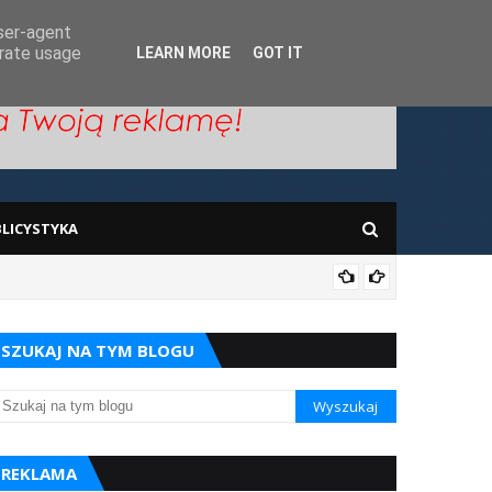
user-agent
erate usage
LEARN MORE
GOT IT
LICYSTYKA
IMGW bi
SZUKAJ NA TYM BLOGU
REKLAMA