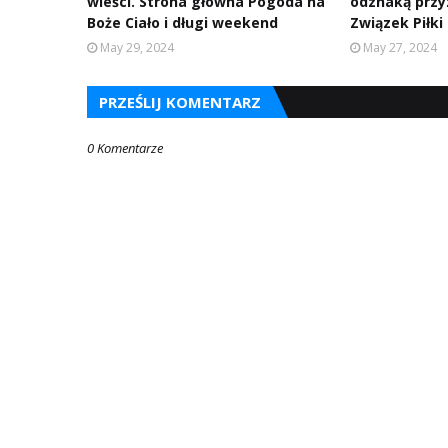
wieści. Strona główna Pogoda na
odznaką przy
Boże Ciało i długi weekend
Związek Piłki
May 29, 2024
May 27, 2024
PRZEŚLIJ KOMENTARZ
0 Komentarze