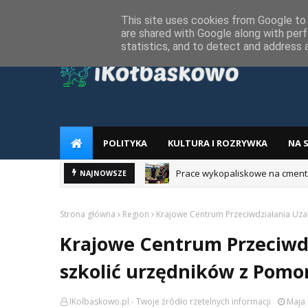
Home
Regulamin
RODO
Reklama
Kontakt z redakcj
This site uses cookies from Google to d
are shared with Google along with perf
statistics, and to detect and address 
POLITYKA
KULTURA I ROZRYWKA
NA 
Prace wykopaliskowe na cment
NAJNOWSZE
Strona główna
Region
Krajowe Centrum Przeciwdziałania Uza
Krajowe Centrum Przeciwdz
szkolić urzędników z Pomo
IKolbaskowo.pl - Twoje źródło rzetelnych informacji
Maja 