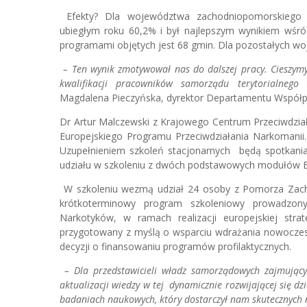
Efekty? Dla województwa zachodniopomorskiego 
ubiegłym roku 60,2% i był najlepszym wynikiem wś
programami objętych jest 68 gmin. Dla pozostałych wo
– Ten wynik zmotywował nas do dalszej pracy. Cieszymy
kwalifikacji pracowników samorządu terytorialnego 
Magdalena Pieczyńska, dyrektor Departamentu Współpr
Dr Artur Malczewski z Krajowego Centrum Przeciwdzia
Europejskiego Programu Przeciwdziałania Narkomanii. I
Uzupełnieniem szkoleń stacjonarnych będą spotkania 
udziału w szkoleniu z dwóch podstawowych modułów Eu
W szkoleniu wezmą udział 24 osoby z Pomorza Zacho
krótkoterminowy program szkoleniowy prowadzony
Narkotyków, w ramach realizacji europejskiej strat
przygotowany z myślą o wsparciu wdrażania nowoczes
decyzji o finansowaniu programów profilaktycznych.
– Dla przedstawicieli władz samorządowych zajmującyc
aktualizacji wiedzy w tej dynamicznie rozwijającej się d
badaniach naukowych, który dostarczył nam skutecznych n