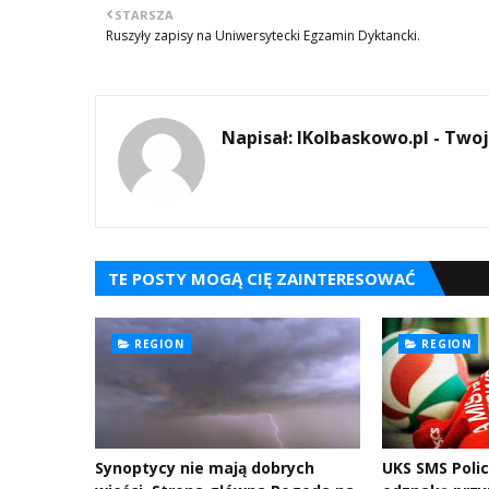
STARSZA
Ruszyły zapisy na Uniwersytecki Egzamin Dyktancki.
Napisał:
IKolbaskowo.pl - Twoj
TE POSTY MOGĄ CIĘ ZAINTERESOWAĆ
REGION
REGION
Synoptycy nie mają dobrych
UKS SMS Poli