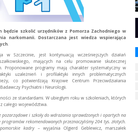
m będzie szkolić urzędników z Pomorza Zachodniego w
ia narkomanii. Dostarczana jest wiedza wspierająca
nych
.
a w Szczecinie, jest kontynuacją wcześniejszych działań
szałkowskiego, mających na celu promowanie skutecznej
ych. Proponowane programy mają charakter systematyczny w
ktyki uzależnień i profilaktyki innych problematycznych
ieży, co potwierdzają Krajowe Centrum Przeciwdziałania
adawczy Psychiatrii i Neurologii.
ści ze standardami. W ubiegłym roku w szkoleniach, których
 z całego województwa.
 pozarządowe i szkoły do wdrażania sprawdzonych i opartych na
ę programów rekomendowanych przeznaczyliśmy 204 tys. złotych.
iopomorskie kadry
– wyjaśnia Olgierd Geblewicz, marszałek