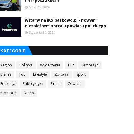
finał poszukiwań
Maja 29, 2024
Witamy na iKolbaskowo.pl - nowym i
niezależnym portalu powiatu polickiego
Stycznia 30, 2024
KATEGORIE
Region
Polityka
Wydarzenia
112
Samorząd
Biznes
Top
Lifestyle
Zdrowie
Sport
Edukacja
Publicystyka
Praca
Oświata
Promocje
Video