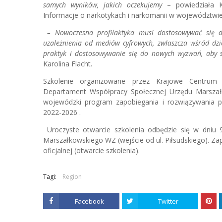
samych wyników, jakich oczekujemy
– powiedziała Ka
Informacje o narkotykach i narkomanii w województw
– Nowoczesna profilaktyka musi dostosowywać się do
uzależnienia od mediów cyfrowych, zwłaszcza wśród dzie
praktyk i dostosowywanie się do nowych wyzwań, aby s
Karolina Flacht.
Szkolenie organizowane przez Krajowe Centrum P
Departament Współpracy Społecznej Urzędu Marszał
wojewódzki program zapobiegania i rozwiązywania p
2022-2026 .
Uroczyste otwarcie szkolenia odbędzie się w dniu 
Marszałkowskiego WZ (wejście od ul. Piłsudskiego). Z
oficjalnej (otwarcie szkolenia).
Tagi:
Region
Facebook
Twitter