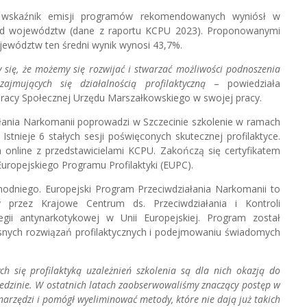
wskaźnik emisji programów rekomendowanych wyniósł w
ród województw (dane z raportu KCPU 2023). Proponowanymi
jewództw ten średni wynik wynosi 43,7%.
 się, że możemy się rozwijać i stwarzać możliwości podnoszenia
zajmujących się działalnością profilaktyczną
– powiedziała
acy Społecznej Urzędu Marszałkowskiego w swojej pracy.
łania Narkomanii poprowadzi w Szczecinie szkolenie w ramach
stnieje 6 stałych sesji poświęconych skutecznej profilaktyce.
online z przedstawicielami KCPU. Zakończą się certyfikatem
ropejskiego Programu Profilaktyki (EUPC).
dniego. Europejski Program Przeciwdziałania Narkomanii to
 przez Krajowe Centrum ds. Przeciwdziałania i Kontroli
egii antynarkotykowej w Unii Europejskiej. Program został
nych rozwiązań profilaktycznych i podejmowaniu świadomych
h się profilaktyką uzależnień szkolenia są dla nich okazją do
ziedzinie. W ostatnich latach zaobserwowaliśmy znaczący postęp w
arzędzi i pomógł wyeliminować metody, które nie dają już takich