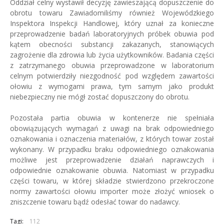
Oddział celny wystawił decyzję zawieszającą dopuszczenie do
obrotu towaru Zawiadomiliśmy również Wojewódzkiego
Inspektora Inspekcji Handlowej, który uznał za konieczne
przeprowadzenie badań laboratoryjnych próbek obuwia pod
kątem obecności substancji zakazanych, stanowiących
zagrożenie dla zdrowia lub życia użytkowników. Badania części
z zatrzymanego obuwia przeprowadzone w laboratorium
celnym potwierdziły niezgodność pod względem zawartości
ołowiu z wymogami prawa, tym samym jako produkt
niebezpieczny nie mógł zostać dopuszczony do obrotu.
Pozostała partia obuwia w kontenerze nie spełniała
obowiązujących wymagań z uwagi na brak odpowiedniego
oznakowania i oznaczenia materiałów, z których towar został
wykonany. W przypadku braku odpowiedniego oznakowania
możliwe jest przeprowadzenie działań naprawczych i
odpowiednie oznakowanie obuwia. Natomiast w przypadku
części towaru, w której składzie stwierdzono przekroczone
normy zawartości ołowiu importer może złożyć wniosek o
zniszczenie towaru bądź odesłać towar do nadawcy.
Tagi:
112