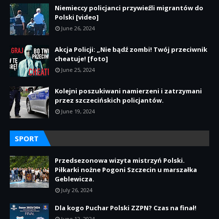
Niemieccy policjanci przywieźli migrantów do
Polski [video]
June 26, 2024
Akcja Policji: „Nie bądź zombi! Twój przeciwnik
cheatuje! [foto]
June 25, 2024
Kolejni poszukiwani namierzeni i zatrzymani
przez szczecińskich policjantów.
June 19, 2024
SPORT
Przedsezonowa wizyta mistrzyń Polski.
Piłkarki nożne Pogoni Szczecin u marszałka
Geblewicza.
July 26, 2024
Dla kogo Puchar Polski ZZPN? Czas na finał!
June 12, 2024