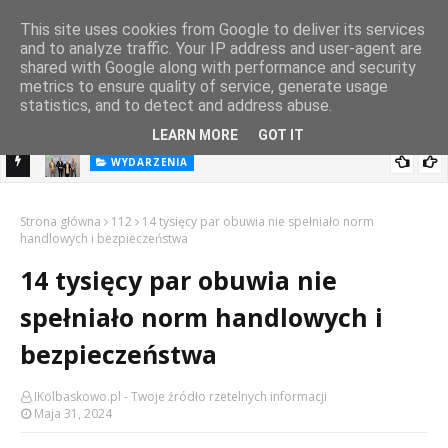
This site uses cookies from Google to deliver its services
and to analyze traffic. Your IP address and user-agent are
shared with Google along with performance and security
metrics to ensure quality of service, generate usage
statistics, and to detect and address abuse.
LEARN MORE
GOT IT
WYDARZENIA
Festiwal Filmowy ze wsparciem Pomorza Zachodniego.
goni
Strona główna
112
14 tysięcy par obuwia nie spełniało norm
handlowych i bezpieczeństwa
14 tysięcy par obuwia nie
spełniało norm handlowych i
bezpieczeństwa
IKolbaskowo.pl - Twoje źródło rzetelnych informacji
Maja 31, 2024