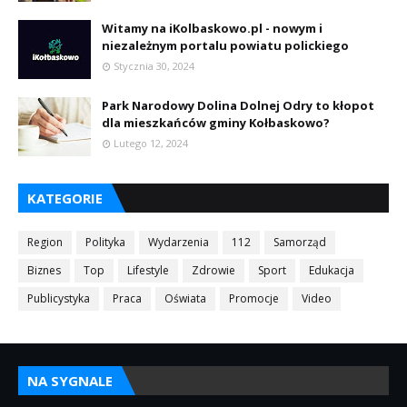
Witamy na iKolbaskowo.pl - nowym i
niezależnym portalu powiatu polickiego
Stycznia 30, 2024
Park Narodowy Dolina Dolnej Odry to kłopot
dla mieszkańców gminy Kołbaskowo?
Lutego 12, 2024
KATEGORIE
Region
Polityka
Wydarzenia
112
Samorząd
Biznes
Top
Lifestyle
Zdrowie
Sport
Edukacja
Publicystyka
Praca
Oświata
Promocje
Video
NA SYGNALE